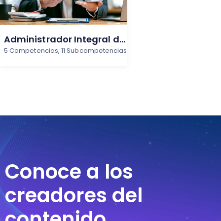
Administrador Integral de
5 Competencias, 11 Subcompetencias
Negocios Inmobiliarios
Conoce a los
creadores del
contenido