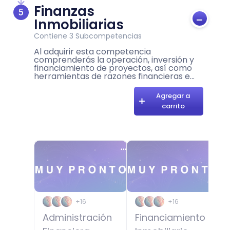
Finanzas
5
-
Inmobiliarias
Contiene
3
Subcompetencias
Al adquirir esta competencia
comprenderás la operación, inversión y
financiamiento de proyectos, así como
herramientas de razones financieras e
indicadores como retorno sobre la
inversión (ROI), valor presente neto (VPN)
Agregar a
y tasa interna de retorno (TIR), que te
carrito
permitirán evaluar oportunidades,
optimizar el patrimonio mediante
estrategias económicas y financieras e
identificar los riesgos asociados al negocio
inmobiliario.
+16
+16
Administración
Financiamiento