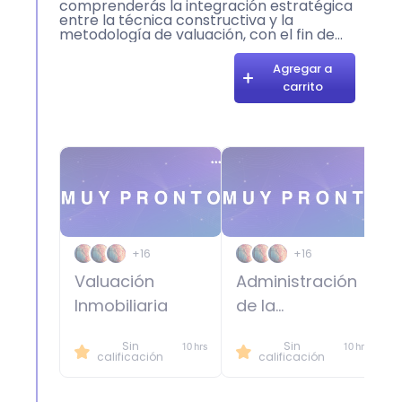
comprenderás la integración estratégica
entre la técnica constructiva y la
metodología de valuación, con el fin de
optimizar el desarrollo de productos
inmobiliarios desde su concepción hasta su
Agregar a
valoración final.
carrito
+16
+16
Valuación
Administración
Inmobiliaria
de la
Construcción
Sin
Sin
10 hrs
10 hrs
calificación
calificación