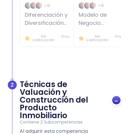
+16
+16
Diferenciación y
Modelo de
Diversificación
Negocio
Inmobiliaria
Inmobiliario
Sin
Sin
10 hrs
10 hrs
calificación
calificación
Técnicas de
2
Valuación y
Construcción del
-
Producto
Inmobiliario
Contiene
2
Subcompetencias
Al adquirir esta competencia