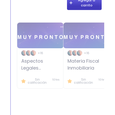
Agregar a
investigación y análisis de todas las
carrito
operaciones internas y externas.
+16
+16
Aspectos
Materia Fiscal
Legales
Inmobiliaria
Inmobiliarios
Sin
Sin
10 hrs
10 hrs
calificación
calificación