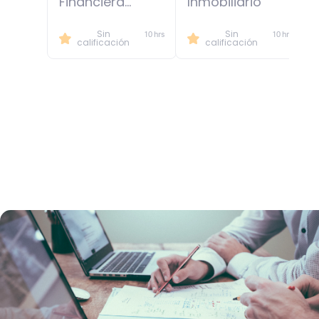
Financiera
Inmobiliario
Inmobiliaria
Sin
Sin
10 hrs
10 hrs
calificación
calificación