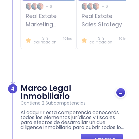
+16
+16
Real Estate
Real Estate
Marketing
Sales Strategy
Strategy
Sin
Sin
10 hrs
10 hrs
calificación
calificación
Marco Legal
4
-
Inmobiliario
Contiene
2
Subcompetencias
Al adquirir esta competencia conocerás
todos los elementos jurídicos y fiscales
para efectos de desarrollar un due
diligence inmobiliario para cubrir todos los
riesgos relacionados al desarrollo de un
proyecto inmobiliario, y el proceso de