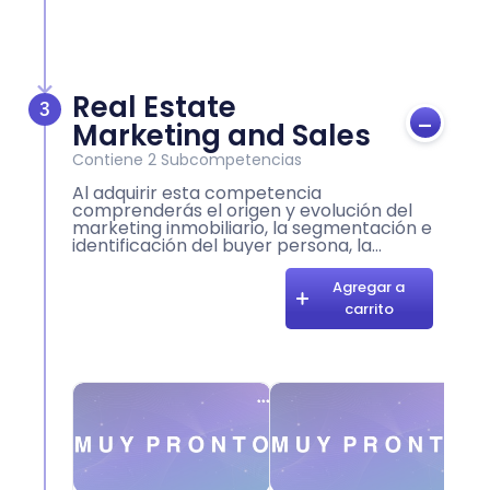
Real Estate
3
-
Marketing and Sales
Contiene
2
Subcompetencias
Al adquirir esta competencia
comprenderás el origen y evolución del
marketing inmobiliario, la segmentación e
identificación del buyer persona, la
aplicación del Marketing tradicional y
digital, y la elaboración de una estrategia
Agregar a
de Marketing. Comprenderás las
carrito
Herramientas, técnicas y actividades de
promoción y comunicación para el
mercado objetivo, así como los modelos
de venta y servicio al cliente que apoyan
los procesos de comercialización
inmobiliaria.